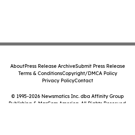
About
Press Release Archive
Submit Press Release
Terms & Conditions
Copyright/DMCA Policy
Privacy Policy
Contact
© 1995-2026 Newsmatics Inc. dba Affinity Group
Publishing & MarCom America. All Rights Reserved.
Cookie Settings / Your Privacy Choices