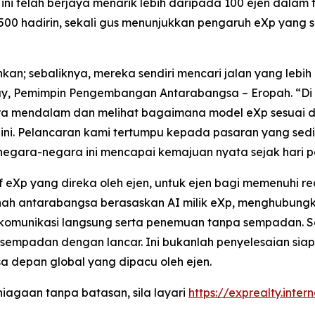
ni telah berjaya menarik lebih daripada 100 ejen dala
0 hadirin, sekali gus menunjukkan pengaruh eXp yang s
nkan; sebaliknya, mereka sendiri mencari jalan yang lebi
ay, Pemimpin Pengembangan Antarabangsa – Eropah. “Di 
a mendalam dan melihat bagaimana model eXp sesuai den
 Pelancaran kami tertumpu kepada pasaran yang sedia
negara-negara ini mencapai kemajuan nyata sejak hari 
if eXp yang direka oleh ejen, untuk ejen bagi memenuhi r
tanah antarabangsa berasaskan AI milik eXp, menghubung
komunikasi langsung serta penemuan tanpa sempadan. Sel
mpadan dengan lancar. Ini bukanlah penyelesaian siap 
a depan global yang dipacu oleh ejen.
agaan tanpa batasan, sila layari
https://exprealty.inter