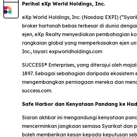
Perihal eXp World Holdings, Inc.
eXp World Holdings, Inc. (Nasdaq: EXPI) (“Syar
broker hartanah bebas terbesar di dunia denga
ejen, eXp Realty menyediakan pembahagian komis
rangkaian global yang memperkasakan ejen un
Inc., layari: expworldholdings.com
SUCCESS® Enterprises, yang diterajui oleh maj
1897. Sebagai sebahagian daripada ekosistem 
mengembangkan perniagaan mereka dan mencapa
success.com.
Safe Harbor dan Kenyataan Pandang ke Ha
Siaran akhbar ini mengandungi kenyataan pand
mencerminkan jangkaan semasa Syarikat dan pen
boleh memberikan kesan kepada keputusan sebe