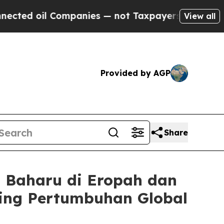
Companies — not Taxpayers — the Chance to Cash 
View all
Provided by AGP
Share
 Baharu di Eropah dan
ing Pertumbuhan Global