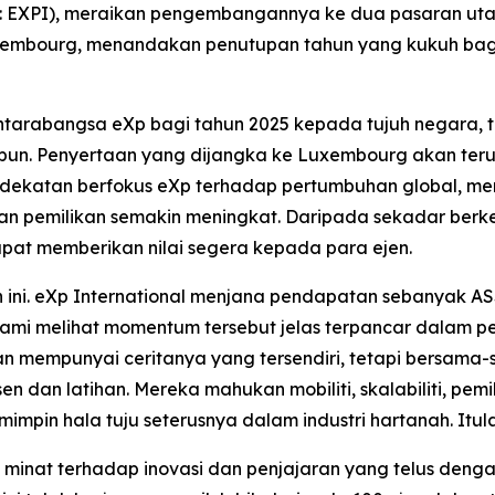
aq: EXPI), meraikan pengembangannya ke dua pasaran uta
mbourg, menandakan penutupan tahun yang kukuh bagi
arabangsa eXp bagi tahun 2025 kepada tujuh negara, ter
epun. Penyertaan yang dijangka ke Luxembourg akan terus
ndekatan berfokus eXp terhadap pertumbuhan global, men
i dan pemilikan semakin meningkat. Daripada sekadar be
pat memberikan nilai segera kepada para ejen.
ni. eXp International menjana pendapatan sebanyak AS$
ami melihat momentum tersebut jelas terpancar dalam pe
ran mempunyai ceritanya yang tersendiri, tetapi bersama-
en dan latihan. Mereka mahukan mobiliti, skalabiliti, pem
mpin hala tuju seterusnya dalam industri hartanah. Itula
, minat terhadap inovasi dan penjajaran yang telus denga