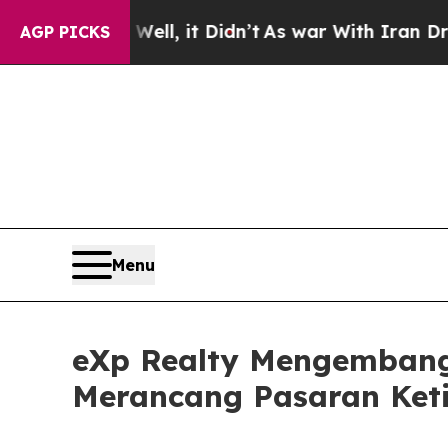
ell, it Didn’t
As war With Iran Drove oil Price
AGP PICKS
Menu
eXp Realty Mengembang
Merancang Pasaran Ket