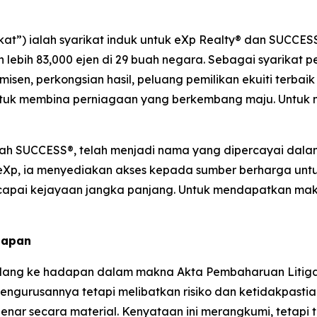
ikat”) ialah syarikat induk untuk eXp Realty® dan SUCCES
n lebih 83,000 ejen di 29 buah negara. Sebagai syarika
en, perkongsian hasil, peluang pemilikan ekuiti terbaik
tuk membina perniagaan yang berkembang maju. Untuk ma
alah SUCCESS®, telah menjadi nama yang dipercayai dal
eXp, ia menyediakan akses kepada sumber berharga unt
i kejayaan jangka panjang. Untuk mendapatkan maklum
dapan
ang ke hadapan dalam makna Akta Pembaharuan Litigasi S
gurusannya tetapi melibatkan risiko dan ketidakpastian
nar secara material. Kenyataan ini merangkumi, tetapi