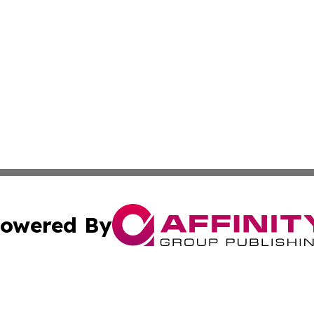
owered By
ubmit Press Release
Terms & Conditions
Copyright/DMCA
cs Inc. dba Affinity Group Publishing & MarCom America.