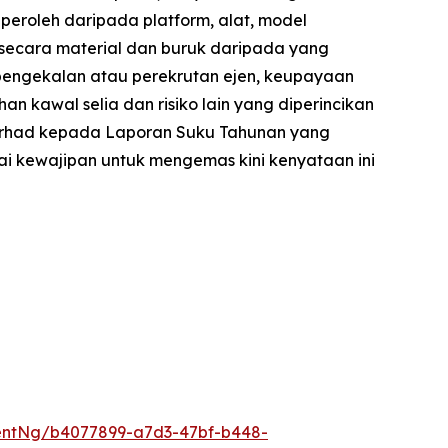
peroleh daripada platform, alat, model
 secara material dan buruk daripada yang
pengekalan atau perekrutan ejen, keupayaan
kawal selia dan risiko lain yang diperincikan
 terhad kepada Laporan Suku Tahunan yang
i kewajipan untuk mengemas kini kenyataan ini
entNg/b4077899-a7d3-47bf-b448-